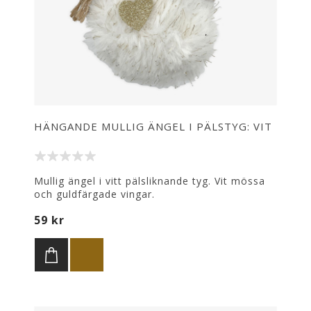
HÄNGANDE MULLIG ÄNGEL I PÄLSTYG: VIT
Mullig ängel i vitt pälsliknande tyg. Vit mössa
och guldfärgade vingar.
Att hänga i julgranen eller på annan lämplig
59 kr
plats.
Höjd: 10 cm, bredd: 7 cm.