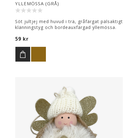
YLLEMÖSSA (GRÅ)
Söt jultjej med huvud i trä, gråfärgat pälsaktigt
klänningstyg och bordeauxfärgad yllemössa.
Att hänga i julgranen. Höjd: 10,5 cm.
59 kr