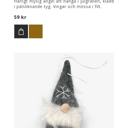
Härligt mysig ängel att hänga i julgranen, klädd
i pälsliknande tyg. Vingar och mössa i filt.
Färg: grå. Höjd: 12,5 cm.
59 kr