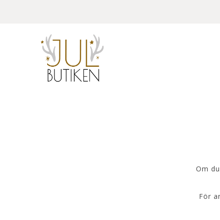
Om du 
För a