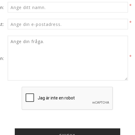
*
n:
*
t:
*
n: