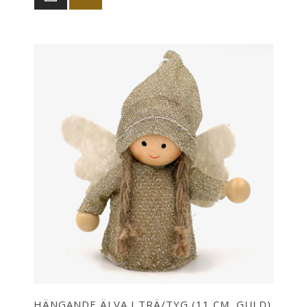
HÄNGANDE ÄLVA I TRÄ/TYG (11 CM, GULD)