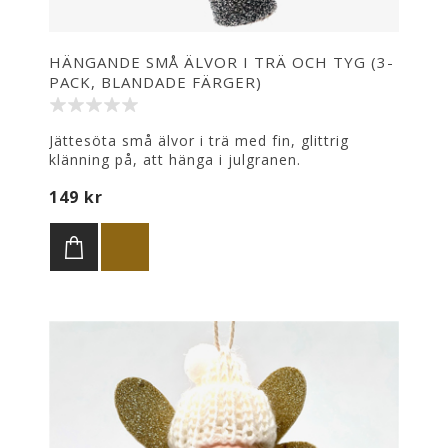
HÄNGANDE SMÅ ÄLVOR I TRÄ OCH TYG (3-
PACK, BLANDADE FÄRGER)
Jättesöta små älvor i trä med fin, glittrig
klänning på, att hänga i julgranen.
Blandade färger (gråglittrig, guld och silver).
149 kr
Dessa små som är 7,5 cm höga levereras i 3-
pack med en ängel i varje färg. Större storlek
(11 cm) finns att köpa enskilt.