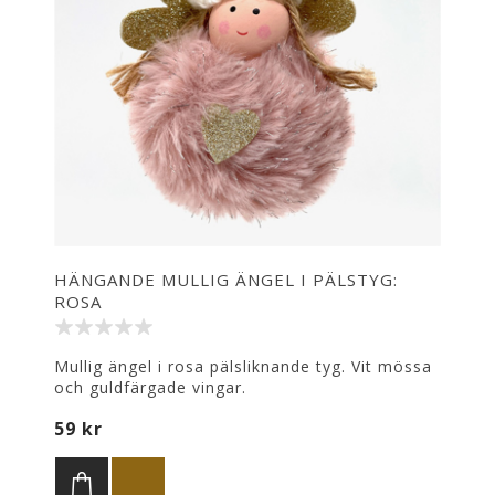
HÄNGANDE MULLIG ÄNGEL I PÄLSTYG:
ROSA
Mullig ängel i rosa pälsliknande tyg. Vit mössa
och guldfärgade vingar.
59 kr
Att hänga i julgranen eller på annan lämplig
plats.
Höjd: 10 cm, bredd: 7 cm.