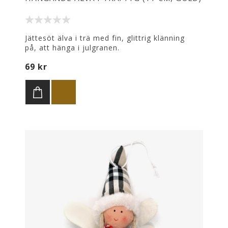
Jättesöt älva i trä med fin, glittrig klänning
på, att hänga i julgranen.
Guldfärgad. Höjd: 11 cm.
69 kr
(Finns även i silver och gråglittrig färg samt i
mindre storlek med blandade färger i 3-pack.)