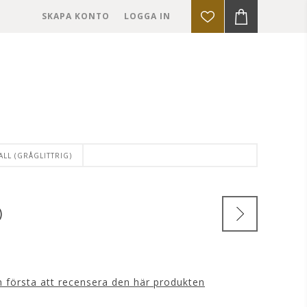
SKAPA KONTO
LOGGA IN
S
LL (GRÅGLITTRIG)
)
n första att recensera den här produkten