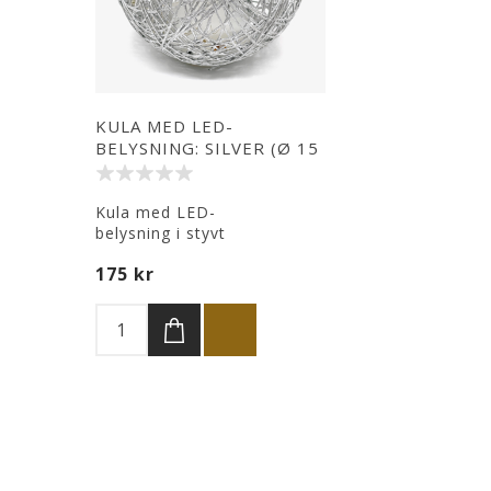
KULA MED LED-
BELYSNING: SILVER (Ø 15
CM)
Kula med LED-
belysning i styvt
silverfärgat pappersmaterial.
175 kr
Ger en varm och dämpad
belysning.
Diameter: 15 cm.
2 styck AA-batterier behövs
(ingår ej).