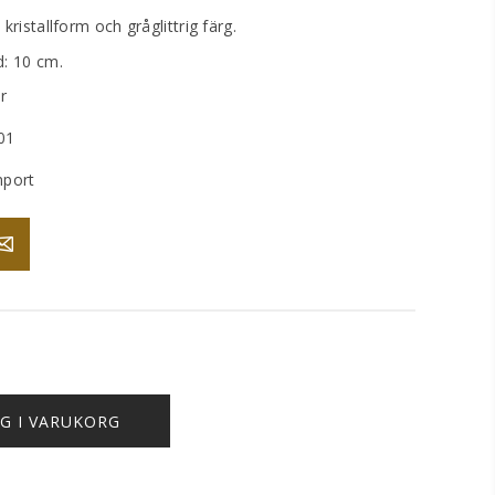
kristallform och gråglittrig färg.
d: 10 cm.
er
01
mport