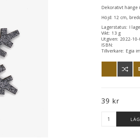
Dekorativt hänge i 
Höjd: 12 cm, bred
Lagerstatus:
I lag
Vikt
:
13 g
Utgiven
:
2022-10-
ISBN
:
Tillverkare
:
Egia i
39 kr